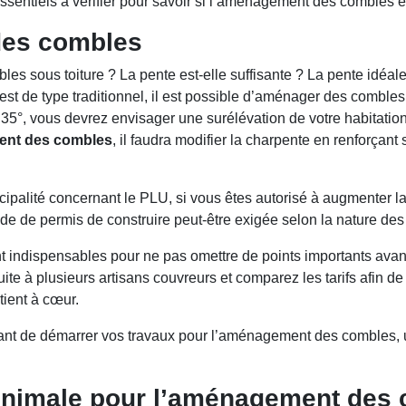
ssentiels à vérifier pour savoir si l’aménagement des combles e
des combles
s sous toiture ? La pente est-elle suffisante ? La pente idéale
 est de type traditionnel, il est possible d’aménager des comble
 35°, vous devrez envisager une surélévation de votre habitatio
ent des combles
, il faudra modifier la charpente en renforçan
cipalité concernant le PLU, si vous êtes autorisé à augmenter l
de de permis de construire peut-être exigée selon la nature d
ront indispensables pour ne pas omettre de points importants 
e à plusieurs artisans couvreurs et comparez les tarifs afin de
ient à cœur.
avant de démarrer vos travaux pour l’aménagement des combles, u
 minimale pour l’aménagement des