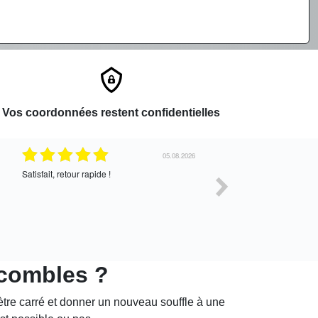
Vos coordonnées restent confidentielles
05.08.2026
04.08.2
tour rapide !
Très bon service !
 combles ?
tre carré et donner un nouveau souffle à une