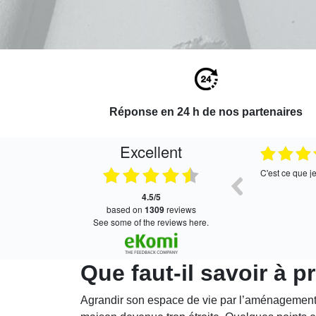
Réponse en 24 h de nos partenaires
Excellent
27.07.2026
Bien
C'est ce que je recherchais, mer
4.5/5
based on
1309
reviews
see some of the reviews here.
Que faut-il savoir à
Agrandir son espace de vie par l’aménagement 