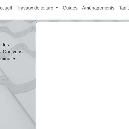
ccueil
Travaux de toiture
Guides
Aménagements
Tarif
?
s des
s. Que vous
2 minutes