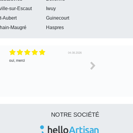
ille-sur-Escaut
Iwuy
t-Aubert
Guinecourt
hain-Maugré
Haspres
29.07.2026
oui
Parfait
NOTRE SOCIÉTÉ