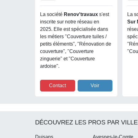
La société
Renov'travaux
s'est
La s
inscrite sur notre réseau en
Sur
2025. Elle est spécialisée dans
rése
les métiers "Couverture tuiles /
spéc
petits éléments", "Rénovation de
"Rén
couverture", "Couverture
"Cou
zinguerie" et "Couverture
ardoise".
Contact
Voir
DÉCOUVREZ LES PROS PAR VILLE
Duisans
Avesnes-le-Comte