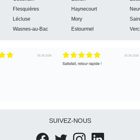
Flesquières
Haynecourt
Neuv
Lécluse
Mory
Sain
Wasnes-au-Bac
Estourmel
Verc
30.07.2026
30.07.2026
’échange, assez cordial. En
correcte
uite
SUIVEZ-NOUS