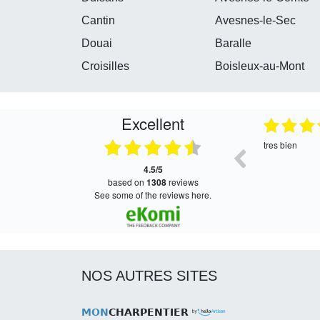
Cantin
Avesnes-le-Sec
Douai
Baralle
Croisilles
Boisleux-au-Mont
Excellent
05.08.2026
04.08.2026
oui, merci
Satisfait de l
attente de la s
4.5/5
based on
1308
reviews
see some of the reviews here.
NOS AUTRES SITES
MON
CHARPENTIER