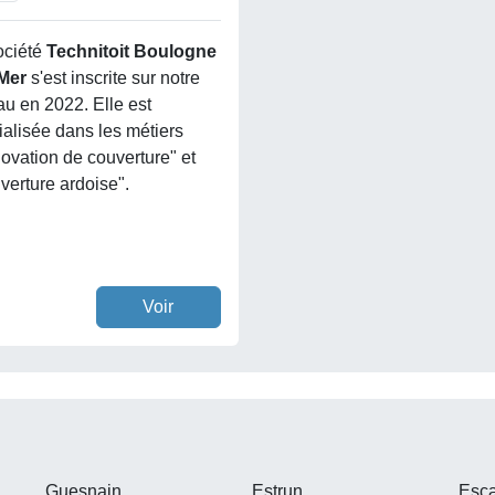
ociété
Technitoit Boulogne
 Mer
s'est inscrite sur notre
au en 2022. Elle est
ialisée dans les métiers
ovation de couverture" et
verture ardoise".
Voir
Guesnain
Estrun
Esc