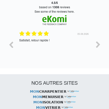
4.5/5
based on
1308
reviews
see some of the reviews here.
05.08.2026
05.08.2026
Satisfait, retour rapide !
oui, merc
NOS AUTRES SITES
MON
CHARPENTIER
MON
MENUISIER
MON
ISOLATION
MON
VITRIER