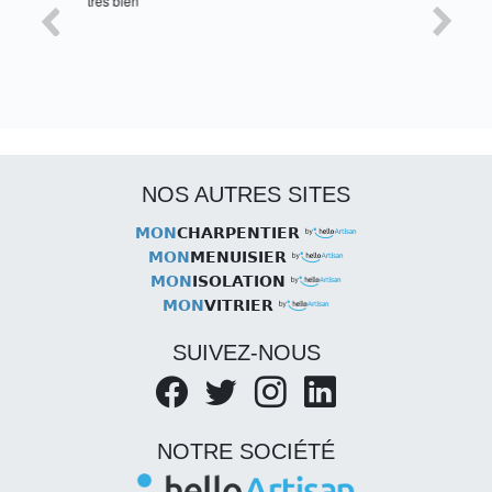
tres bien
Satisfait,
NOS AUTRES SITES
MON
CHARPENTIER
MON
MENUISIER
MON
ISOLATION
MON
VITRIER
SUIVEZ-NOUS
NOTRE SOCIÉTÉ