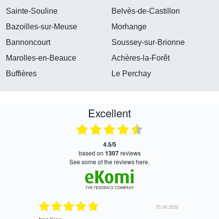
Sainte-Souline
Belvès-de-Castillon
Bazoilles-sur-Meuse
Morhange
Bannoncourt
Soussey-sur-Brionne
Marolles-en-Beauce
Achères-la-Forêt
Buffières
Le Perchay
Excellent
4.5/5
based on
1307
reviews
see some of the reviews here.
06.08.2026
05.08.2026