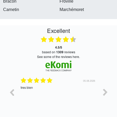
Bracon
Froville
Carnetin
Marchémoret
Excellent
4.5/5
based on
1309
reviews
see some of the reviews here.
06.08.2026
05.08.2026
tres bien
Satisfait,