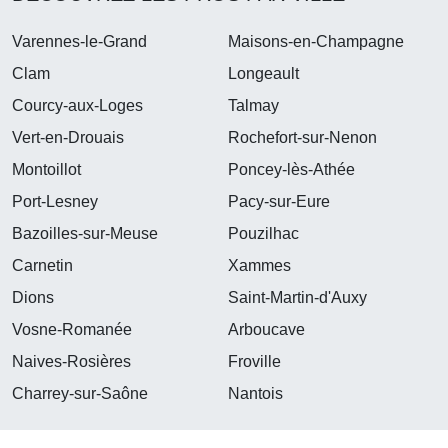
Varennes-le-Grand
Maisons-en-Champagne
Clam
Longeault
Courcy-aux-Loges
Talmay
Vert-en-Drouais
Rochefort-sur-Nenon
Montoillot
Poncey-lès-Athée
Port-Lesney
Pacy-sur-Eure
Bazoilles-sur-Meuse
Pouzilhac
Carnetin
Xammes
Dions
Saint-Martin-d'Auxy
Vosne-Romanée
Arboucave
Naives-Rosières
Froville
Charrey-sur-Saône
Nantois