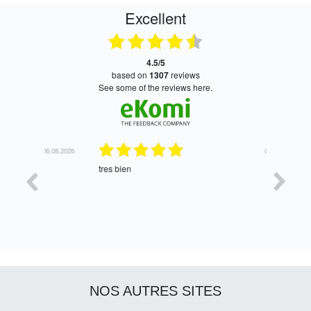
Excellent
4.5/5
based on
1307
reviews
see some of the reviews here.
06.08.2026
05.08.2026
tres bien
Satisfait,
NOS AUTRES SITES