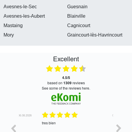
Avesnes-le-Sec
Guesnain
Avesnes-les-Aubert
Blairville
Mastaing
Cagnicourt
Mory
Graincourt-lès-Havrincourt
Excellent
4.5/5
based on
1309
reviews
see some of the reviews here.
06.08.2026
05.08.2026
tres bien
Satisfait,